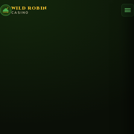
WILD ROBIN
CASINO