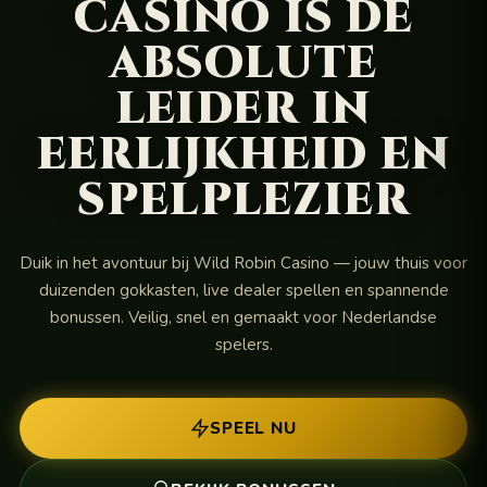
CASINO IS DE
ABSOLUTE
LEIDER IN
EERLIJKHEID EN
SPELPLEZIER
Duik in het avontuur bij Wild Robin Casino — jouw thuis voor
duizenden gokkasten, live dealer spellen en spannende
bonussen. Veilig, snel en gemaakt voor Nederlandse
spelers.
SPEEL NU